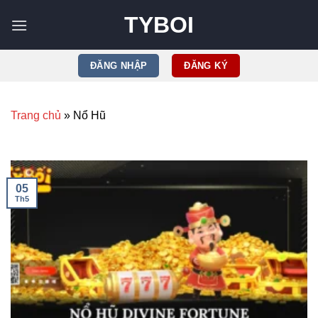
Bỏ
TYBOI
qua
nội
dung
ĐĂNG NHẬP
ĐĂNG KÝ
Trang chủ
»
Nổ Hũ
05
Th5