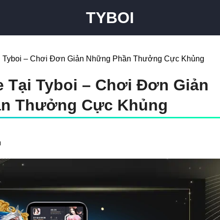
TYBOI
i Tyboi – Chơi Đơn Giản Những Phần Thưởng Cực Khủng
 Tại Tyboi – Chơi Đơn Giản
n Thưởng Cực Khủng
H