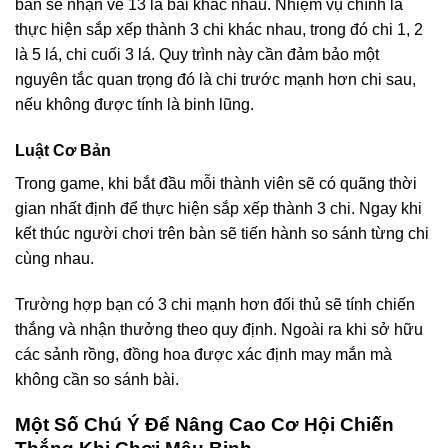
bàn sẽ nhận về 13 lá bài khác nhau. Nhiệm vụ chính là
thực hiện sắp xếp thành 3 chi khác nhau, trong đó chi 1, 2
là 5 lá, chi cuối 3 lá. Quy trình này cần đảm bảo một
nguyên tắc quan trọng đó là chi trước mạnh hơn chi sau,
nếu không được tính là binh lũng.
Luật Cơ Bản
Trong game, khi bắt đầu mỗi thành viên sẽ có quãng thời
gian nhất định để thực hiện sắp xếp thành 3 chi. Ngay khi
kết thúc người chơi trên bàn sẽ tiến hành so sánh từng chi
cùng nhau.
Trường hợp bạn có 3 chi mạnh hơn đối thủ sẽ tính chiến
thắng và nhận thưởng theo quy định. Ngoài ra khi sở hữu
các sảnh rồng, đồng hoa được xác định may mắn mà
không cần so sánh bài.
Một Số Chú Ý Để Nâng Cao Cơ Hội Chiến