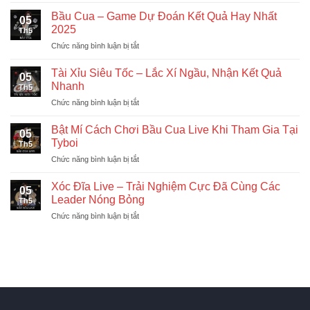
Sicbo
Bầu Cua – Game Dự Đoán Kết Quả Hay Nhất
05
Đại
2025
Th5
Phú
ở
Chức năng bình luận bị tắt
Quý
Bầu
–
Cua
Cược
Tài Xỉu Siêu Tốc – Lắc Xí Ngầu, Nhận Kết Quả
05
–
Là
Nhanh
Th5
Game
Có
ở
Chức năng bình luận bị tắt
Dự
Thưởng
Tài
Đoán
Cùng
Xỉu
Kết
Bật Mí Cách Chơi Bầu Cua Live Khi Tham Gia Tại
Tyboi
05
Siêu
Quả
Tyboi
Th5
Tốc
Hay
ở
Chức năng bình luận bị tắt
–
Nhất
Bật
Lắc
2025
Mí
Xí
Xóc Đĩa Live – Trải Nghiệm Cực Đã Cùng Các
05
Cách
Ngầu,
Leader Nóng Bỏng
Th5
Chơi
Nhận
ở
Chức năng bình luận bị tắt
Bầu
Kết
Xóc
Cua
Quả
Đĩa
Live
Nhanh
Live
Khi
–
Tham
Trải
Gia
Nghiệm
Tại
Cực
Tyboi
Đã