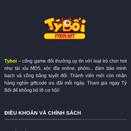
Cùng
Các
Leader
Nóng
Bỏng
Tyboi
– cổng game đổi thưởng uy tín với loạt trò chơi hot
như tài xỉu MD5, xóc đĩa online, phỏm... đảm bảo minh
bạch và công bằng tuyệt đối. Thành viên mới còn nhận
hàng nghìn giftcode ưu đãi mỗi ngày. Tham gia ngay Tý
Bối để không bỏ lỡ cơ hội!
ĐIỀU KHOẢN VÀ CHÍNH SÁCH