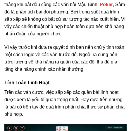
thắng khi bắt đầu cùng các ván bài Mậu Binh,
Poker
, Sâm
đó là phân tích bài đối phương. Bởi trong suốt quá trình
sắp xếp sẽ không có bất cứ sự tương tác nào xuất hiện. Vì
vậy các chiến thuật phù hợp hoàn toàn dựa trên khả năng
phán đoán của người chơi.
Vì vậy trước khi đưa ra quyết định bạn nên chú ý tính toán
một cách logic về các ván trước đó. Ngoài ra cũng nên
ước lượng về khả năng ra quân của các đối thủ để gia
tăng khả năng chính xác nhận thưởng.
Tính Toán Linh Hoạt
Trên các ván cược, việc sắp xếp các quân bài linh hoạt
được xem là yếu tố quan trọng nhất. Hãy dựa trên những
lá bài có trên tay để quá trình phân chia thực sự phân chia
phù hợp.