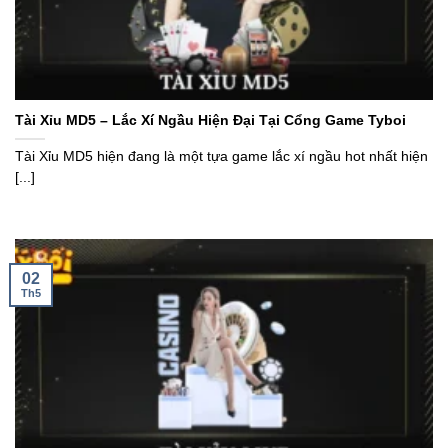
Tài Xỉu MD5 – Lắc Xí Ngầu Hiện Đại Tại Cổng Game Tyboi
Tài Xỉu MD5 hiện đang là một tựa game lắc xí ngầu hot nhất hiện
[...]
02
Th5