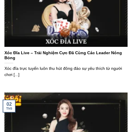
Xóc Đĩa Live – Trải Nghiệm Cực Đã Cùng Các Leader Nóng
Bỏng
Xóc đĩa trực tuyến luôn thu hút đông đảo sự yêu thích từ người
chơi [...]
02
Th5