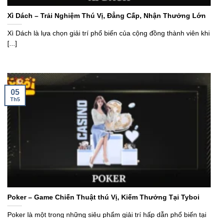
Xì Dách – Trải Nghiệm Thú Vị, Đẳng Cấp, Nhận Thưởng Lớn
Xì Dách là lựa chọn giải trí phổ biến của cộng đồng thành viên khi
[...]
05
Th5
Poker – Game Chiến Thuật thú Vị, Kiếm Thưởng Tại Tyboi
Poker là một trong những siêu phẩm giải trí hấp dẫn phổ biến tại