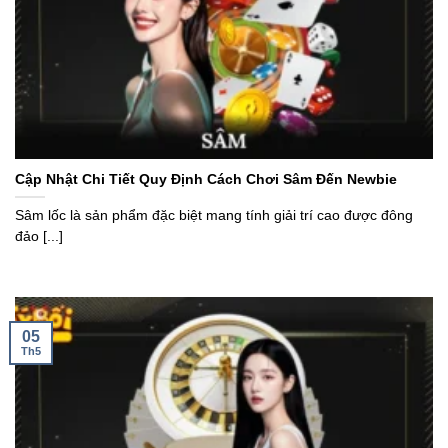
Cập Nhật Chi Tiết Quy Định Cách Chơi Sâm Đến Newbie
Sâm lốc là sản phẩm đặc biệt mang tính giải trí cao được đông
đảo [...]
05
Th5